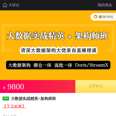
大讲台
我的佣金
赚200.00元
9800
立即购买
￥
大数据实战精英+架构师班
课程
【千元钜惠】